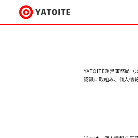
コ
ン
テ
ン
ツ
へ
YATOITE運営事務
移
認識に取組み、個人情
動